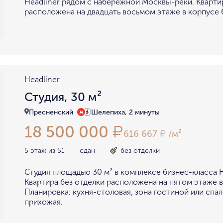
Headliner рядом с набережной Москвы-реки. Кварти
расположена на двадцать восьмом этаже в корпусе 6
Headliner
Студия, 30 м²
Пресненский
Шелепиха, 2 минуты
18 500 000
₽
616 667
/м²
₽
5 этаж из 51
сдан
без отделки
Cтудия площадью 30 м² в комплексе бизнес-класса H
Квартира без отделки расположена на пятом этаже в
Планировка: кухня-столовая, зона гостиной или спал
прихожая.