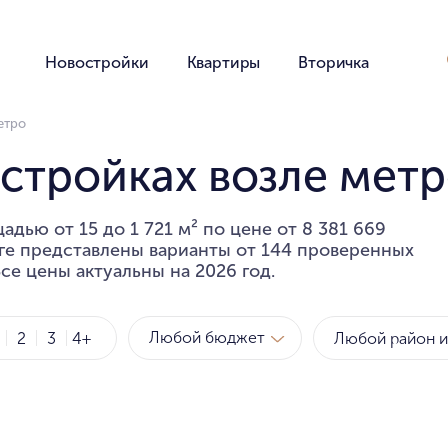
Новостройки
Квартиры
Вторичка
етро
стройках возле мет
адью от 15 до 1 721 м² по цене от 8 381 669
оге представлены варианты от 144 проверенных
се цены актуальны на 2026 год.
Любой бюджет
2
3
4+
Метро
Рай
за квартиру
за мет
Любой бюджет