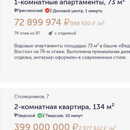
1-комнатные апартаменты, 73 м²
Пресненский
Деловой центр, 1 минута
72 899 974
₽
998 630
/м²
₽
79 этаж из 97
с отделкой
Видовые апартаменты площадью 73 м² в башне «Фе
Восток» на 79-м этаже. Выполнена премиальная диз
отделка, интерьер оформлен в современном стиле.
Столешников, 7
2-комнатная квартира, 134 м²
Тверской
Тверская, 10 минут
399 000 000
₽
2 977 612
/м²
₽