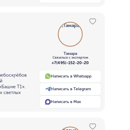
Тамара
Связаться с экспертом
+7(495)-152-20-20
небоскрёбов
Написать в Whatsapp
й
«Башне Т1».
Написать в Telegram
х светлых
Написать в Max