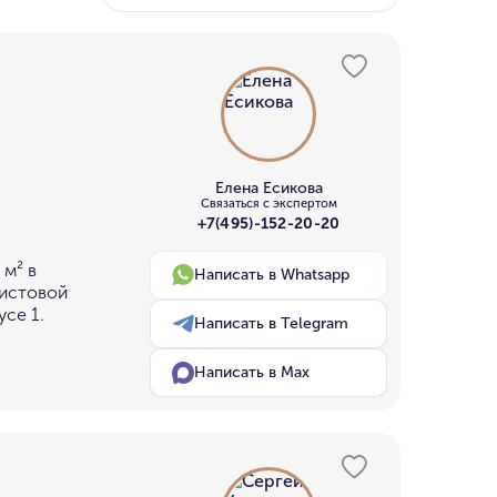
ТК
у МГУ
ном бору
Елена Есикова
Связаться с экспертом
+7(495)-152-20-20
 м² в
Написать в Whatsapp
чистовой
усе 1.
Написать в Telegram
Написать в Max