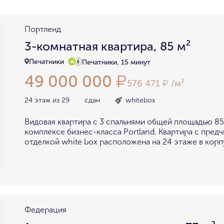
район не важен
в пределах ТТК
внутри Бульварного кольца
За Т
Портленд
у Кремля
у воды
у парка
мин. цена
макс. цена
3-комнатная квартира, 85 м²
на Патриарших
на Чистых
Печатники
Печатники, 15 минут
до 15 миллионов
15-30 миллионов
49 000 000
в Долине реки Сетунь
в Серебря
₽
576 471
/м²
₽
30-50 миллионов
50-70 миллионов
внутри Садового Кольца
24 этаж из 29
сдан
whitebox
70-100 миллионов
от 100 миллионов
Видовая квартира с 3 спальнями общей площадью 85
комплексе бизнес-класса Portland. Квартира с пред
отделкой white box расположена на 24 этаже в корп
Федерация