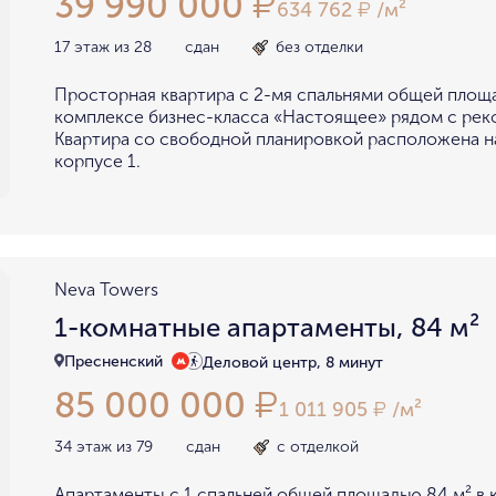
39 990 000
₽
634 762
/м²
₽
17 этаж из 28
сдан
без отделки
Просторная квартира с 2-мя спальнями общей площа
комплексе бизнес-класса «Настоящее» рядом с рек
Квартира со свободной планировкой расположена на
корпусе 1.
Neva Towers
1-комнатные апартаменты, 84 м²
Пресненский
Деловой центр, 8 минут
85 000 000
₽
1 011 905
/м²
₽
34 этаж из 79
сдан
с отделкой
Апартаменты с 1 спальней общей площадью 84 м² в