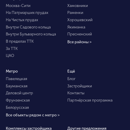
Москва-Сити
Хамовники
На Патриарших прудах
Раменки
На Чистых прудах
Хорошевский
Внутри Садового кольца
Якиманка
Внутри Бульварного кольца
Пресненский
В пределах ТТК
Все районы >
За ТТК
ЦАО
Метро
Ещё
Павелецкая
Блог
Бауманская
Застройщики
Деловой центр
Контакты
Фрунзенская
Партнёрская программа
Белорусская
Все объекты рядом с метро >
Комплексы застройщика
Другие предложения