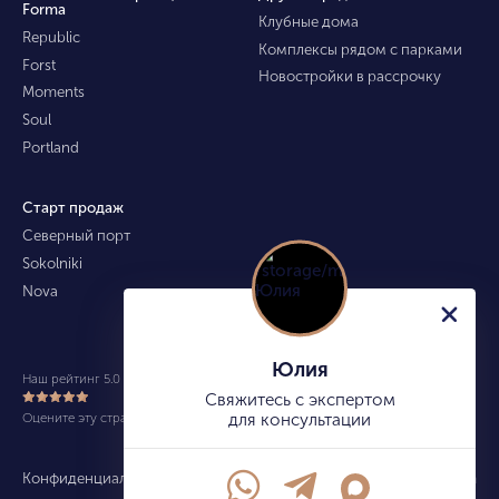
Forma
Клубные дома
Republic
Комплексы рядом с парками
Forst
Новостройки в рассрочку
Moments
Soul
Portland
Старт продаж
Северный порт
Sokolniki
Nova
Юлия
Наш рейтинг 5.0 из 5 (490)
Свяжитесь с экспертом
Оцените эту страницу
для консультации
Конфиденциальность
Карта сайта
info@kupitekvartiru.com