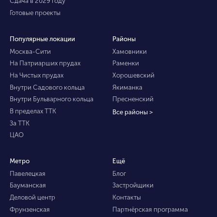
Сдача в 2029 году
Готовые проекты
Популярные локации
Районы
Москва-Сити
Хамовники
На Патриарших прудах
Раменки
На Чистых прудах
Хорошевский
Внутри Садового кольца
Якиманка
Внутри Бульварного кольца
Пресненский
В пределах ТТК
Все районы >
За ТТК
ЦАО
Метро
Ещё
Павелецкая
Блог
Бауманская
Застройщики
Деловой центр
Контакты
Фрунзенская
Партнёрская программа