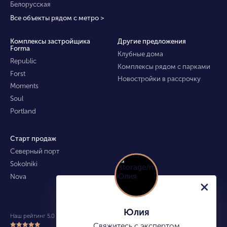
Белорусская
Все объекты рядом с метро >
Комплексы застройщика
Другие предложения
Forma
Клубные дома
Republic
Комплексы рядом с парками
Forst
Новостройки в рассрочку
Moments
Soul
Portland
Старт продаж
Северный порт
Sokolniki
Nova
Юлия
Наш рейтинг 5.0 из 5 (490)
Свяжитесь с экспертом