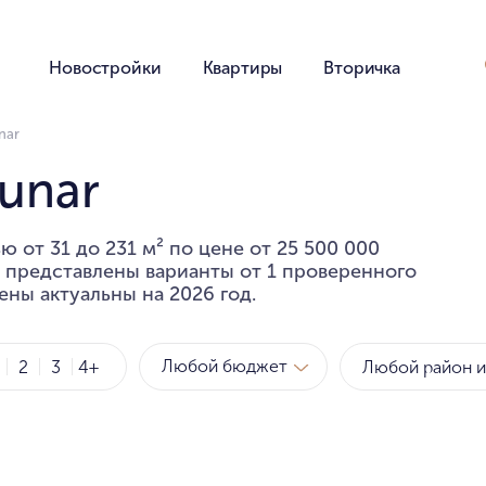
Новостройки
Квартиры
Вторичка
nar
unar
 от 31 до 231 м² по цене от 25 500 000
е представлены варианты от 1 проверенного
ены актуальны на 2026 год.
Любой бюджет
2
3
4+
Метро
Рай
за квартиру
за мет
Любой бюджет