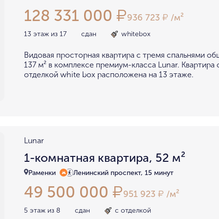
128 331 000
₽
936 723
/м²
₽
13 этаж из 17
сдан
whitebox
Видовая просторная квартира с тремя спальнями о
137 м² в комплексе премиум-класса Lunar. Квартира
отделкой white box расположена на 13 этаже.
Lunar
1-комнатная квартира, 52 м²
Раменки
Ленинский проспект, 15 минут
49 500 000
₽
951 923
/м²
₽
5 этаж из 8
сдан
с отделкой