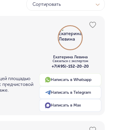
Сортировать
ТК
у МГУ
ном бору
Екатерина Левина
Связаться с экспертом
+7(495)-152-20-20
бщей площадью
Написать в Whatsapp
 с предчистовой
аже.
Написать в Telegram
Написать в Max