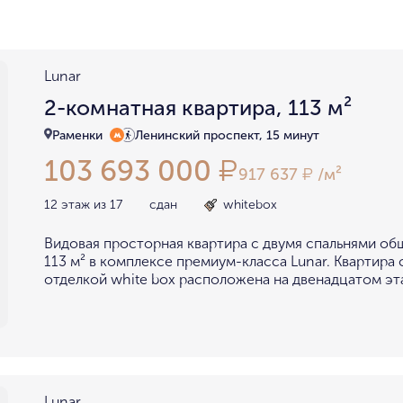
район не важен
в пределах ТТК
внутри Бульварного кольца
За Т
у Кремля
у воды
у парка
Lunar
мин. цена
макс. цена
2-комнатная квартира, 113 м²
на Патриарших
на Чистых
до 15 миллионов
15-30 миллионов
Раменки
Ленинский проспект, 15 минут
в Долине реки Сетунь
в Серебря
103 693 000
₽
30-50 миллионов
50-70 миллионов
внутри Садового Кольца
917 637
/м²
₽
70-100 миллионов
от 100 миллионов
12 этаж из 17
сдан
whitebox
Видовая просторная квартира с двумя спальнями о
113 м² в комплексе премиум-класса Lunar. Квартира
отделкой white box расположена на двенадцатом эт
Lunar