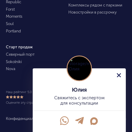
Republic
Комплексы рядом с парками
Forst
Новостройки в рассрочку
Moments
Soul
Portland
Старт продаж
Северный порт
Sokolniki
Nova
Юлия
Наш рейтинг 5.0 из 5 (490)
Свяжитесь с экспертом
Оцените эту страницу
для консультации
Конфиденциальность
Карта сайта
info@kupitekvartiru.com