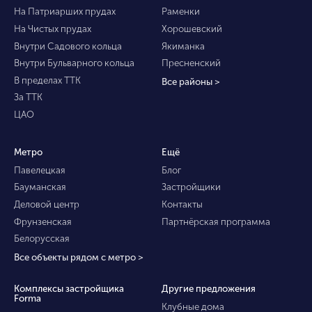
На Патриарших прудах
Раменки
На Чистых прудах
Хорошевский
Внутри Садового кольца
Якиманка
Внутри Бульварного кольца
Пресненский
В пределах ТТК
Все районы >
За ТТК
ЦАО
Метро
Ещё
Павелецкая
Блог
Бауманская
Застройщики
Деловой центр
Контакты
Фрунзенская
Партнёрская программа
Белорусская
Все объекты рядом с метро >
Комплексы застройщика
Другие предложения
Forma
Клубные дома