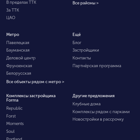
В пределах ТТК
Все районы >
За ТТК
ЦАО
Метро
Ещё
Павелецкая
Блог
Бауманская
Застройщики
Деловой центр
Контакты
Фрунзенская
Партнёрская программа
Белорусская
Все объекты рядом с метро >
Комплексы застройщика
Другие предложения
Forma
Клубные дома
Republic
Комплексы рядом с парками
Forst
Новостройки в рассрочку
Moments
Soul
Portland