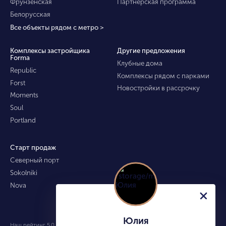
Фрунзенская
Партнёрская программа
Белорусская
Все объекты рядом с метро >
Комплексы застройщика
Другие предложения
Forma
Клубные дома
Republic
Комплексы рядом с парками
Forst
Новостройки в рассрочку
Moments
Soul
Portland
Старт продаж
Северный порт
Sokolniki
Nova
Юлия
Наш рейтинг 5.0 из 5 (490)