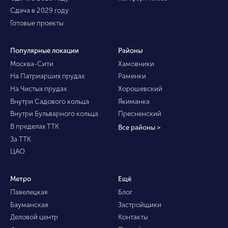
Сдача в 2029 году
Готовые проекты
Популярные локации
Районы
Москва-Сити
Хамовники
На Патриарших прудах
Раменки
На Чистых прудах
Хорошевский
Внутри Садового кольца
Якиманка
Внутри Бульварного кольца
Пресненский
В пределах ТТК
Все районы >
За ТТК
ЦАО
Метро
Ещё
Павелецкая
Блог
Бауманская
Застройщики
Деловой центр
Контакты