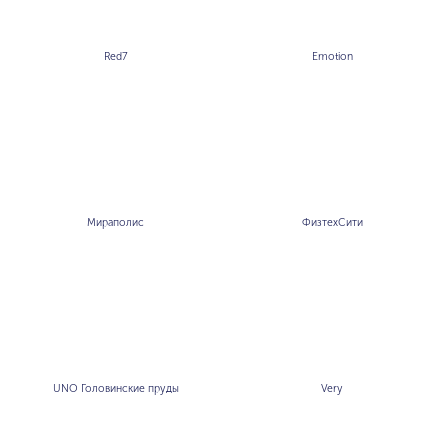
Red7
Emotion
Мираполис
ФизтехСити
UNO Головинские пруды
Very