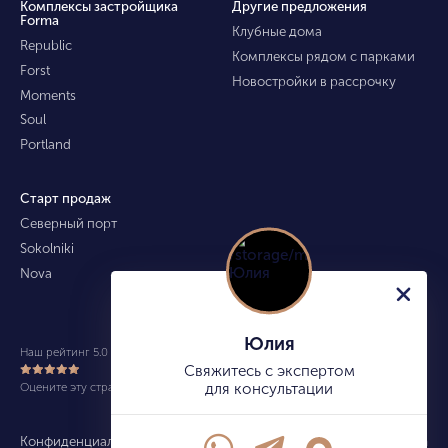
Комплексы застройщика
Другие предложения
Forma
Клубные дома
Republic
Комплексы рядом с парками
Forst
Новостройки в рассрочку
Moments
Soul
Portland
Старт продаж
Северный порт
Sokolniki
Nova
Юлия
Наш рейтинг 5.0 из 5 (490)
Свяжитесь с экспертом
Оцените эту страницу
для консультации
Конфиденциальность
Карта сайта
info@kupitekvartiru.com