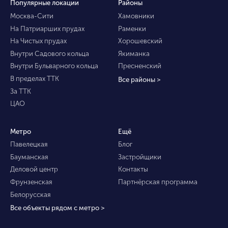
Популярные локации
Районы
Москва-Сити
Хамовники
На Патриарших прудах
Раменки
На Чистых прудах
Хорошевский
Внутри Садового кольца
Якиманка
Внутри Бульварного кольца
Пресненский
В пределах ТТК
Все районы >
За ТТК
ЦАО
Метро
Ещё
Павелецкая
Блог
Бауманская
Застройщики
Деловой центр
Контакты
Фрунзенская
Партнёрская программа
Белорусская
Все объекты рядом с метро >