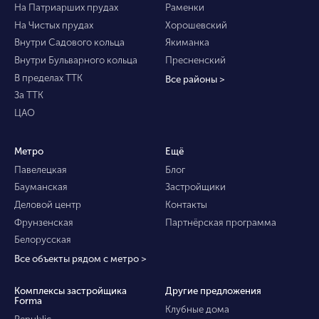
На Патриарших прудах
Раменки
На Чистых прудах
Хорошевский
Внутри Садового кольца
Якиманка
Внутри Бульварного кольца
Пресненский
В пределах ТТК
Все районы >
За ТТК
ЦАО
Метро
Ещё
Павелецкая
Блог
Бауманская
Застройщики
Деловой центр
Контакты
Фрунзенская
Партнёрская программа
Белорусская
Все объекты рядом с метро >
Комплексы застройщика
Другие предложения
Forma
Клубные дома
Republic