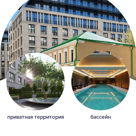
Ванные комнаты
Английская штукатурка Tadelakt и
натуральный мрамор: итальянский Wooden
White и греческий Pirgon.
приватная территория
бассейн