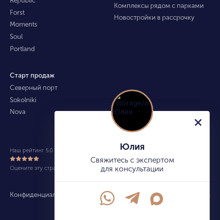
Комплексы рядом с парками
Forst
Новостройки в рассрочку
Moments
Soul
Portland
Старт продаж
Северный порт
Sokolniki
Nova
Юлия
Наш рейтинг 5.0 из 5 (490)
Свяжитесь с экспертом
Оцените эту страницу
для консультации
Конфиденциальность
Карта сайта
info@kupitekvartiru.com