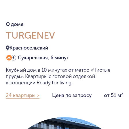
Пол
Натуральная австрийская паркетная доска
О доме
Austriawood
TURGENEV
Стены
Красносельский
Итальянская краска PRATTA Exclusive
Сухаревская, 6 минут
Кухни и техника
Клубный дом в 10 минутах от метро «Чистые
От итальянского бренда Cesar с встроенной
пруды». Квартиры с готовой отделкой
бытовой техникой премиальной линейки
в концепции Ready for living.
Smeg
24 квартиры >
Цена по запросу
от 51 м²
Отделка кухни
Кухонный остров, столешница и фартук
кухни выполнены из эксклюзивного
итальянского мрамора Arabescato Grigio
Orobico.