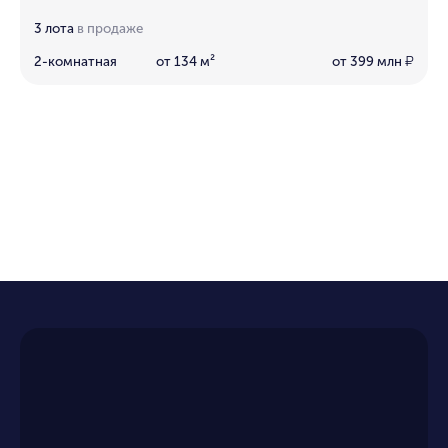
3 лота
в продаже
2-комнатная
от 134 м²
от 399 млн
₽