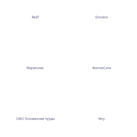
Red7
Emotion
Мираполис
ФизтехСити
UNO Головинские пруды
Very