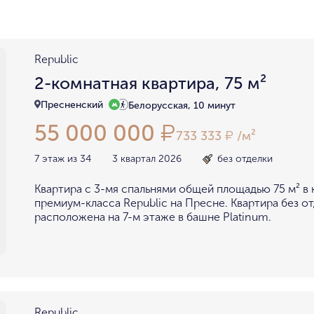
район не важен
в пределах ТТК
внутри Бульварного кольца
За ТТК
у Кремля
у воды
у парка
у МГУ
Republic
мин. цена
макс. цена
2-комнатная квартира, 75 м²
на Патриарших
на Чистых
до 15 миллионов
15-30 миллионов
Пресненский
Белорусская, 10 минут
в Долине реки Сетунь
в Серебряном бору
55 000 000
₽
30-50 миллионов
50-70 миллионов
внутри Садового Кольца
733 333
/м²
₽
70-100 миллионов
от 100 миллионов
7 этаж из 34
3 квартал 2026
без отделки
Квартира с 3-мя спальнями общей площадью 75 м² в
премиум-класса Republic на Пресне. Квартира без о
расположена на 7-м этаже в башне Platinum.
Republic