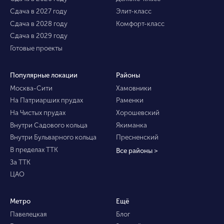
Сдача в 2027 году
Элит-класс
Сдача в 2028 году
Комфорт-класс
Сдача в 2029 году
Готовые проекты
Популярные локации
Районы
Москва-Сити
Хамовники
На Патриарших прудах
Раменки
На Чистых прудах
Хорошевский
Внутри Садового кольца
Якиманка
Внутри Бульварного кольца
Пресненский
В пределах ТТК
Все районы >
За ТТК
ЦАО
Метро
Ещё
Павелецкая
Блог