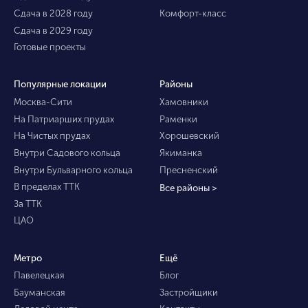
Сдача в 2028 году
Комфорт-класс
Сдача в 2029 году
Готовые проекты
Популярные локации
Районы
Москва-Сити
Хамовники
На Патриарших прудах
Раменки
На Чистых прудах
Хорошевский
Внутри Садового кольца
Якиманка
Внутри Бульварного кольца
Пресненский
В пределах ТТК
Все районы >
За ТТК
ЦАО
Метро
Ещё
Павелецкая
Блог
Бауманская
Застройщики