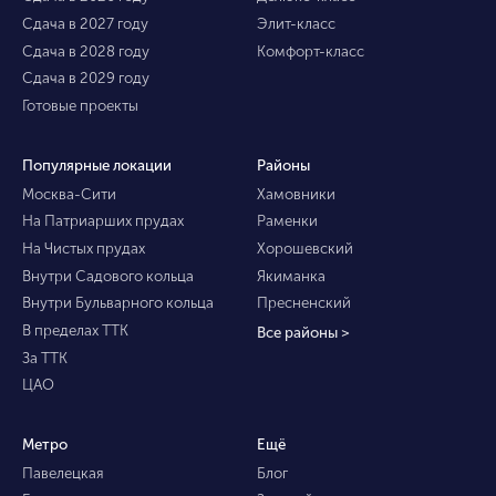
Сдача в 2027 году
Элит-класс
Сдача в 2028 году
Комфорт-класс
Сдача в 2029 году
Готовые проекты
Популярные локации
Районы
Москва-Сити
Хамовники
На Патриарших прудах
Раменки
На Чистых прудах
Хорошевский
Внутри Садового кольца
Якиманка
Внутри Бульварного кольца
Пресненский
В пределах ТТК
Все районы >
За ТТК
ЦАО
Метро
Ещё
Павелецкая
Блог