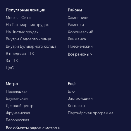
Популярные локации
Районы
Москва-Сити
Хамовники
На Патриарших прудах
Раменки
На Чистых прудах
Хорошевский
Внутри Садового кольца
Якиманка
Внутри Бульварного кольца
Пресненский
В пределах ТТК
Все районы >
За ТТК
ЦАО
Метро
Ещё
Павелецкая
Блог
Бауманская
Застройщики
Деловой центр
Контакты
Фрунзенская
Партнёрская программа
Белорусская
Все объекты рядом с метро >