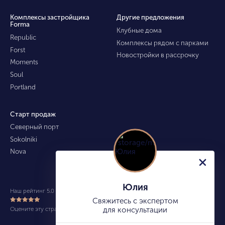
Комплексы застройщика
Другие предложения
Forma
Клубные дома
Republic
Комплексы рядом с парками
Forst
Новостройки в рассрочку
Moments
Soul
Portland
Старт продаж
Северный порт
Sokolniki
Nova
Юлия
Наш рейтинг 5.0 из 5 (490)
Свяжитесь с экспертом
Оцените эту страницу
для консультации