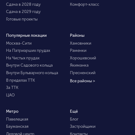
Сдача в 2028 году
Комфорт-класс
Сдача в 2029 году
Готовые проекты
Популярные локации
Районы
Москва-Сити
Хамовники
На Патриарших прудах
Раменки
На Чистых прудах
Хорошевский
Внутри Садового кольца
Якиманка
Внутри Бульварного кольца
Пресненский
В пределах ТТК
Все районы >
За ТТК
ЦАО
Метро
Ещё
Павелецкая
Блог
Бауманская
Застройщики
Деловой центр
Контакты