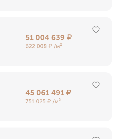
51 004 639
₽
622 008
/м²
₽
45 061 491
₽
751 025
/м²
₽