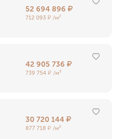
52 694 896
₽
712 093
/м²
₽
42 905 736
₽
739 754
/м²
₽
30 720 144
₽
877 718
/м²
₽