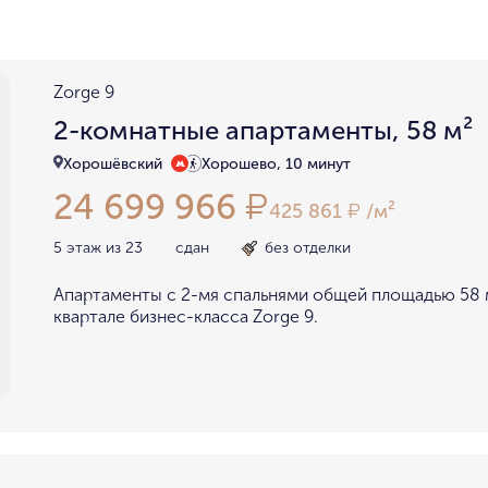
район не важен
в пределах ТТК
внутри Бульварного кольца
За Т
у Кремля
у воды
у парка
Zorge 9
мин. цена
макс. цена
2-комнатные апартаменты, 58 м²
на Патриарших
на Чистых
до 15 миллионов
15-30 миллионов
Хорошёвский
Хорошево, 10 минут
в Долине реки Сетунь
в Серебря
24 699 966
₽
30-50 миллионов
50-70 миллионов
внутри Садового Кольца
425 861
/м²
₽
70-100 миллионов
от 100 миллионов
5 этаж из 23
сдан
без отделки
Апартаменты с 2-мя спальнями общей площадью 58 
квартале бизнес-класса Zorge 9.