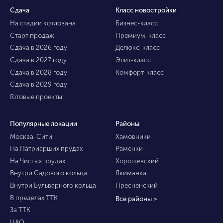
Сдача
Класс новостройки
На стадии котлована
Бизнес-класс
Старт продаж
Премиум-класс
Сдача в 2026 году
Делюкс-класс
Сдача в 2027 году
Элит-класс
Сдача в 2028 году
Комфорт-класс
Сдача в 2029 году
Готовые проекты
Популярные локации
Районы
Москва-Сити
Хамовники
На Патриарших прудах
Раменки
На Чистых прудах
Хорошевский
Внутри Садового кольца
Якиманка
Внутри Бульварного кольца
Пресненский
В пределах ТТК
Все районы >
За ТТК
ЦАО