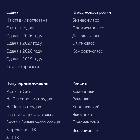
Сдача
Класс новостройки
На стадии котлована
Бизнес-класс
Старт продаж
Премиум-класс
Сдача в 2026 году
Делюкс-класс
Сдача в 2027 году
Элит-класс
Сдача в 2028 году
Комфорт-класс
Сдача в 2029 году
Готовые проекты
Популярные локации
Районы
Москва-Сити
Хамовники
На Патриарших прудах
Раменки
На Чистых прудах
Хорошевский
Внутри Садового кольца
Якиманка
Внутри Бульварного кольца
Пресненский
В пределах ТТК
Все районы >
За ТТК