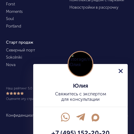
Forst
Новостройки в рассрочку
Moments
Soul
Portland
Старт продаж
Северный порт
Sokolniki
Nova
Юлия
Наш рейтинг 5.0 из 5 (490)
Свяжитесь с экспертом
Оцените эту страницу
для консультации
Конфиденциальность
Карта сайта
info@kupitekvartiru.com
+7 (495) 152-20-20