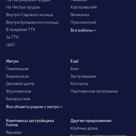
На Чистых прудах
Хорошевский
Внутри Садового кольца
Якиманка
Внутри Бульварного кольца
Пресненский
В пределах ТТК
Все районы >
За ТТК
ЦАО
Метро
Ещё
Павелецкая
Блог
Бауманская
Застройщики
Деловой центр
Контакты
Фрунзенская
Партнёрская программа
Белорусская
Все объекты рядом с метро >
Комплексы застройщика
Другие предложения
Forma
Клубные дома
Republic
Комплексы рядом с парками