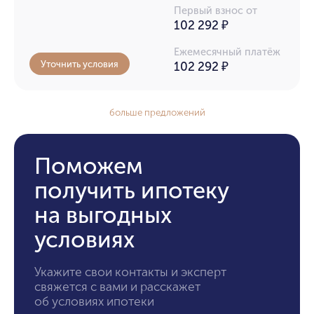
Первый взнос от
102 292 ₽
Ежемесячный платёж
Уточнить условия
102 292
₽
больше предложений
Поможем
получить ипотеку
на выгодных
условиях
Укажите свои контакты и эксперт
свяжется с вами и расскажет
об условиях ипотеки