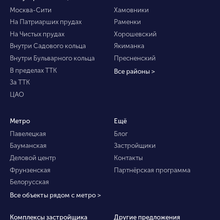
Москва-Сити
Хамовники
На Патриарших прудах
Раменки
На Чистых прудах
Хорошевский
Внутри Садового кольца
Якиманка
Внутри Бульварного кольца
Пресненский
В пределах ТТК
Все районы >
За ТТК
ЦАО
Метро
Ещё
Павелецкая
Блог
Бауманская
Застройщики
Деловой центр
Контакты
Фрунзенская
Партнёрская программа
Белорусская
Все объекты рядом с метро >
Комплексы застройщика
Другие предложения