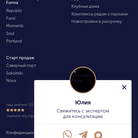
Forma
Клубные дома
Republic
Комплексы рядом с парками
Forst
Новостройки в рассрочку
Moments
Soul
Portland
Старт продаж
Северный порт
Sokolniki
Nova
Юлия
Наш рейтинг 5.0 из 5 (490)
Свяжитесь с экспертом
Оцените эту страницу
для консультации
Конфиденциальность
Карта сайта
info@kupitekvartiru.com