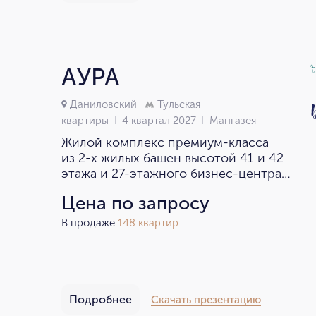
АУРА
Даниловский
Тульская
квартиры
4 квартал 2027
Мангазея
Жилой комплекс премиум-класса
из 2-х жилых башен высотой 41 и 42
этажа и 27-этажного бизнес-центра
в Даниловском районе рядом
Цена по запросу
с центром Москвы.
В продаже
148 квартир
Подробнее
Скачать презентацию