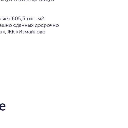
яет 605,3 тыс. м2.
пешно сданных досрочно
а», ЖК «Измайлово
е