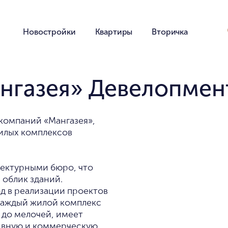
Новостройки
Квартиры
Вторичка
нгазея» Девелопмен
компаний «Мангазея»,
илых комплексов
тектурными бюро, что
облик зданий.
д в реализации проектов
Каждый жилой комплекс
 до мелочей, имеет
ивную и коммерческую