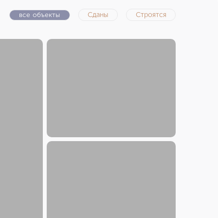
все объекты
Сданы
Строятся