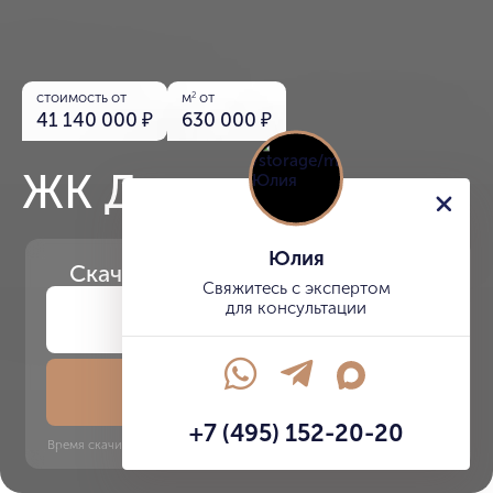
стоимость от
м
от
2
41 140 000
₽
630 000
₽
ЖК Данилов дом
Юлия
Скачайте
презентацию проекта
Свяжитесь с экспертом
для консультации
Скачать презентацию
+7 (495) 152-20-20
Время скачивания: 6 секунд | PDF, 13 MB | Обновлён 3 июня 2022