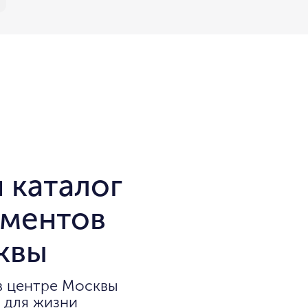
 каталог
аментов
квы
в центре Москвы
 для жизни