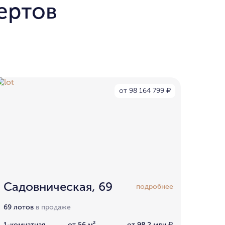
ертов
от 98 164 799
₽
Садовническая, 69
подробнее
69 лотов
в продаже
1-комнатная
от 56 м²
от 98,2 млн
₽