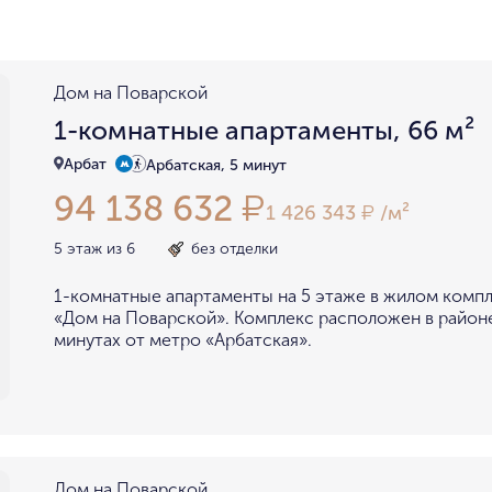
район не важен
в пределах ТТК
внутри Бульварного кольца
За ТТК
у Кремля
у воды
у парка
у МГУ
Дом на Поварской
мин. цена
макс. цена
1-комнатные апартаменты, 66 м²
на Патриарших
на Чистых
до 15 миллионов
15-30 миллионов
Арбат
Арбатская, 5 минут
в Долине реки Сетунь
в Серебряном бору
94 138 632
₽
30-50 миллионов
50-70 миллионов
внутри Садового Кольца
1 426 343
/м²
₽
70-100 миллионов
от 100 миллионов
5 этаж из 6
без отделки
1-комнатные апартаменты на 5 этаже в жилом комп
«Дом на Поварской». Комплекс расположен в районе
минутах от метро «Арбатская».
Дом на Поварской