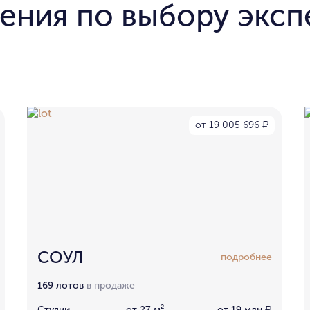
ения по выбору эксп
от 19 005 696
₽
СОУЛ
подробнее
169 лотов
в продаже
Студии
от 27 м²
от 19 млн
₽