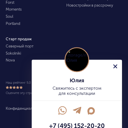
Forst
Новостройки в рассрочку
Moments
Soul
Portland
Старт продаж
Северный порт
Sokolniki
Nova
Юлия
Наш рейтинг 5.0 из 5 (490)
Свяжитесь с экспертом
Оцените эту страницу
для консультации
Конфиденциальность
Карта сайта
info@kupitekvartiru.com
+7 (495) 152-20-20