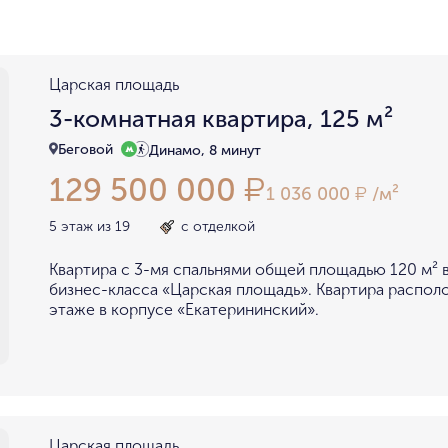
район не важен
в пределах ТТК
внутри Бульварного кольца
За ТТК
у Кремля
у воды
у парка
у МГУ
Царская площадь
мин. цена
макс. цена
3-комнатная квартира, 125 м²
на Патриарших
на Чистых
до 15 миллионов
15-30 миллионов
Беговой
Динамо, 8 минут
в Долине реки Сетунь
в Серебряном бору
129 500 000
₽
30-50 миллионов
50-70 миллионов
внутри Садового Кольца
1 036 000
/м²
₽
70-100 миллионов
от 100 миллионов
5 этаж из 19
с отделкой
Квартира с 3-мя спальнями общей площадью 120 м² в
бизнес-класса «Царская площадь». Квартира распол
этаже в корпусе «Екатерининский».
Царская площадь