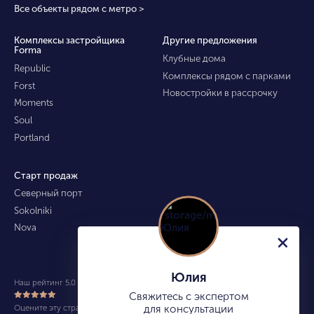
Все объекты рядом с метро >
Комплексы застройщика
Другие предложения
Forma
Клубные дома
Republic
Комплексы рядом с парками
Forst
Новостройки в рассрочку
Moments
Soul
Portland
Старт продаж
Северный порт
Sokolniki
Nova
Юлия
Наш рейтинг 5.0 из 5 (490)
Свяжитесь с экспертом
Оцените эту страницу
для консультации