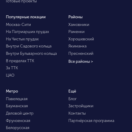
Готовые проекты
Популярные локации
Районы
Москва-Сити
Хамовники
На Патриарших прудах
Раменки
На Чистых прудах
Хорошевский
Внутри Садового кольца
Якиманка
Внутри Бульварного кольца
Пресненский
В пределах ТТК
Все районы >
За ТТК
ЦАО
Метро
Ещё
Павелецкая
Блог
Бауманская
Застройщики
Деловой центр
Контакты
Фрунзенская
Партнёрская программа
Белорусская