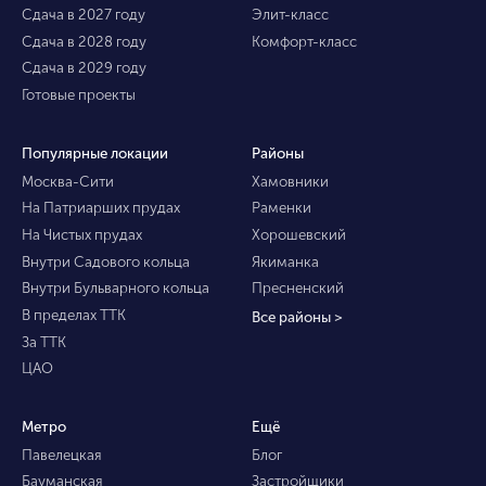
Сдача в 2027 году
Элит-класс
Сдача в 2028 году
Комфорт-класс
Сдача в 2029 году
Готовые проекты
Популярные локации
Районы
Москва-Сити
Хамовники
На Патриарших прудах
Раменки
На Чистых прудах
Хорошевский
Внутри Садового кольца
Якиманка
Внутри Бульварного кольца
Пресненский
В пределах ТТК
Все районы >
За ТТК
ЦАО
Метро
Ещё
Павелецкая
Блог
Бауманская
Застройщики