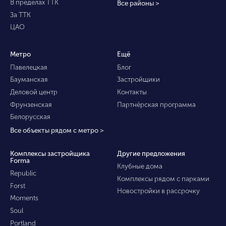
В пределах ТТК
Все районы >
За ТТК
ЦАО
Метро
Ещё
Павелецкая
Блог
Бауманская
Застройщики
Деловой центр
Контакты
Фрунзенская
Партнёрская программа
Белорусская
Все объекты рядом с метро >
Комплексы застройщика
Другие предложения
Forma
Клубные дома
Republic
Комплексы рядом с парками
Forst
Новостройки в рассрочку
Moments
Soul
Portland