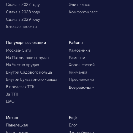
Сдача в 2027 году
Элит-класс
Сдача в 2028 году
Комфорт-класс
Сдача в 2029 году
Готовые проекты
Популярные локации
Районы
Москва-Сити
Хамовники
На Патриарших прудах
Раменки
На Чистых прудах
Хорошевский
Внутри Садового кольца
Якиманка
Внутри Бульварного кольца
Пресненский
В пределах ТТК
Все районы >
За ТТК
ЦАО
Метро
Ещё
Павелецкая
Блог
Бауманская
Застройщики