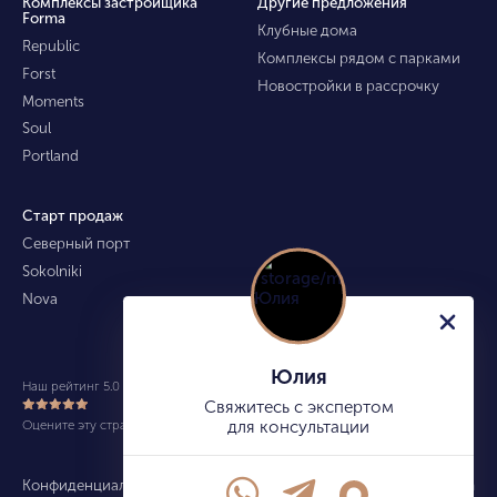
Комплексы застройщика
Другие предложения
Forma
Клубные дома
Republic
Комплексы рядом с парками
Forst
Новостройки в рассрочку
Moments
Soul
Portland
Старт продаж
Северный порт
Sokolniki
Nova
Юлия
Наш рейтинг 5.0 из 5 (490)
Свяжитесь с экспертом
Оцените эту страницу
для консультации
Конфиденциальность
Карта сайта
info@kupitekvartiru.com