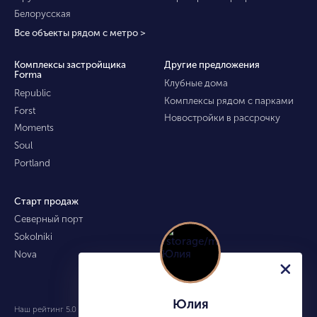
Белорусская
Все объекты рядом с метро >
Комплексы застройщика
Другие предложения
Forma
Клубные дома
Republic
Комплексы рядом с парками
Forst
Новостройки в рассрочку
Moments
Soul
Portland
Старт продаж
Северный порт
Sokolniki
Nova
Юлия
Наш рейтинг 5.0 из 5 (490)