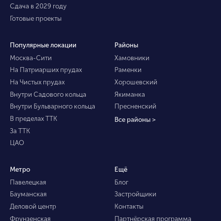
Сдача в 2029 году
Готовые проекты
Популярные локации
Районы
Москва-Сити
Хамовники
На Патриарших прудах
Раменки
На Чистых прудах
Хорошевский
Внутри Садового кольца
Якиманка
Внутри Бульварного кольца
Пресненский
В пределах ТТК
Все районы >
За ТТК
ЦАО
Метро
Ещё
Павелецкая
Блог
Бауманская
Застройщики
Деловой центр
Контакты
Фрунзенская
Партнёрская программа