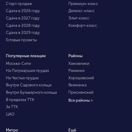
Старт продаж
Премиум-класс
Сдача в 2026 году
Делюкс-класс
Сдача в 2027 году
Элит-класс
Сдача в 2028 году
Комфорт-класс
Сдача в 2029 году
Готовые проекты
Популярные локации
Районы
Москва-Сити
Хамовники
На Патриарших прудах
Раменки
На Чистых прудах
Хорошевский
Внутри Садового кольца
Якиманка
Внутри Бульварного кольца
Пресненский
В пределах ТТК
Все районы >
За ТТК
ЦАО
Метро
Ещё