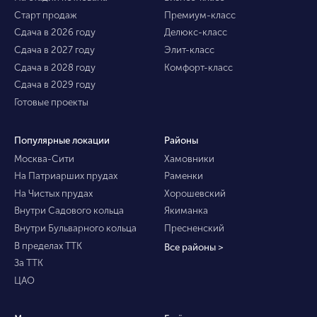
Старт продаж
Премиум-класс
Сдача в 2026 году
Делюкс-класс
Сдача в 2027 году
Элит-класс
Сдача в 2028 году
Комфорт-класс
Сдача в 2029 году
Готовые проекты
Популярные локации
Районы
Москва-Сити
Хамовники
На Патриарших прудах
Раменки
На Чистых прудах
Хорошевский
Внутри Садового кольца
Якиманка
Внутри Бульварного кольца
Пресненский
В пределах ТТК
Все районы >
За ТТК
ЦАО