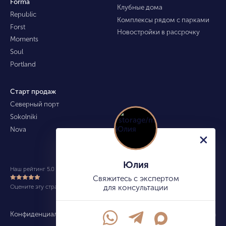
Forma
Клубные дома
Republic
Комплексы рядом с парками
Forst
Новостройки в рассрочку
Moments
Soul
Portland
Старт продаж
Северный порт
Sokolniki
Nova
Юлия
Наш рейтинг 5.0 из 5 (490)
Свяжитесь с экспертом
Оцените эту страницу
для консультации
Конфиденциальность
Карта сайта
info@kupitekvartiru.com