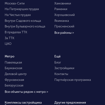
Москва-Сити
Хамовники
На Патриарших прудах
Раменки
На Чистых прудах
Хорошевский
Внутри Садового кольца
Якиманка
Внутри Бульварного кольца
Пресненский
В пределах ТТК
Все районы >
За ТТК
ЦАО
Метро
Ещё
Павелецкая
Блог
Бауманская
Застройщики
Деловой центр
Контакты
Фрунзенская
Партнёрская программа
Белорусская
Все объекты рядом с метро >
Комплексы застройщика
Другие предложения