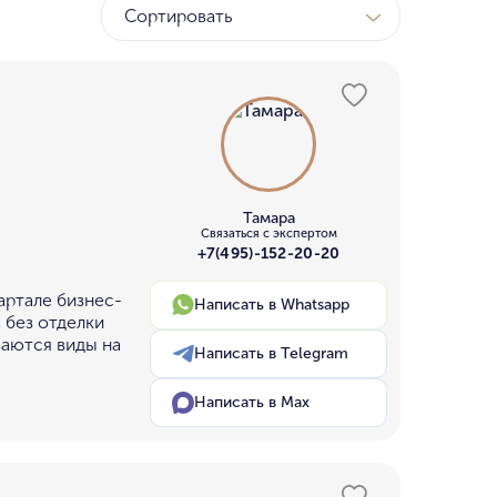
Сортировать
ТК
у МГУ
ном бору
Тамара
Связаться с экспертом
+7(495)-152-20-20
артале бизнес-
Написать в Whatsapp
 без отделки
ваются виды на
Написать в Telegram
Написать в Max