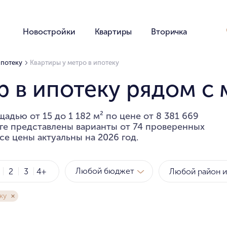
Новостройки
Квартиры
Вторичка
ипотеку
Квартиры у метро в ипотеку
 в ипотеку рядом с 
адью от 15 до 1 182 м² по цене от 8 381 669
оге представлены варианты от 74 проверенных
се цены актуальны на 2026 год.
Любой бюджет
2
3
4+
ку
Метро
Рай
за квартиру
за мет
Любой бюджет