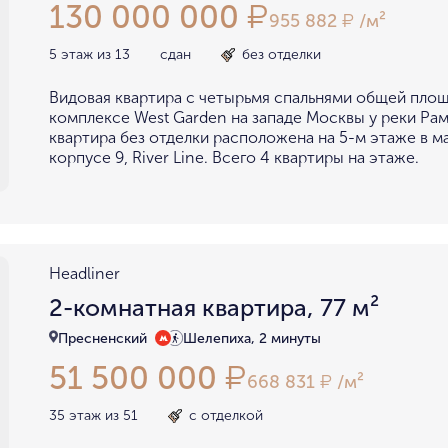
130 000 000
₽
955 882
/м²
₽
5 этаж из 13
сдан
без отделки
Видовая квартира с четырьмя спальнями общей площ
комплексе West Garden на западе Москвы у реки Рам
квартира без отделки расположена на 5-м этаже в 
корпусе 9, River Line. Всего 4 квартиры на этаже.
Headliner
2-комнатная квартира, 77 м²
Пресненский
Шелепиха, 2 минуты
51 500 000
₽
668 831
/м²
₽
35 этаж из 51
с отделкой