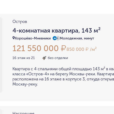
район не важен
в пределах ТТК
внутри Бульварного кольца
За Т
у Кремля
у воды
у парка
Остров
мин. цена
макс. цена
4-комнатная квартира, 143 м²
на Патриарших
на Чистых
до 15 миллионов
15-30 миллионов
Хорошёво-Мневники
Молодежная, минут
в Долине реки Сетунь
в Серебря
121 550 000
₽
30-50 миллионов
50-70 миллионов
внутри Садового Кольца
850 000
/м²
₽
70-100 миллионов
от 100 миллионов
16 этаж из 21
без отделки
Квартира с 4 спальнями общей площадью 143 м² в кв
класса «Остров-4» на берегу Москвы-реки. Квартира
расположена на 16 этаже в корпусе 3, откуда откры
Москву-реку.
Настоящее