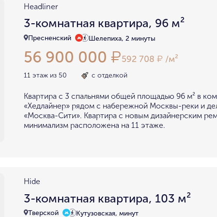
Headliner
3-комнатная квартира, 96 м²
Пресненский
Шелепиха, 2 минуты
56 900 000
₽
592 708
/м²
₽
11 этаж из 50
с отделкой
Квартира с 3 спальнями общей площадью 96 м² в ко
«Хедлайнер» рядом с набережной Москвы-реки и д
«Москва-Сити». Квартира с новым дизайнерским ре
минимализм расположена на 11 этаже.
Hide
3-комнатная квартира, 103 м²
Тверской
Кутузовская, минут