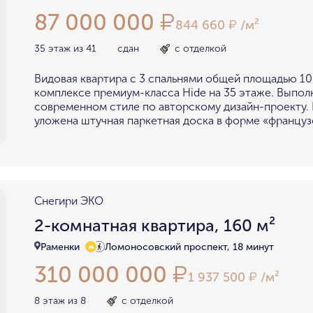
87 000 000
₽
844 660
/м²
₽
35 этаж из 41
сдан
с отделкой
Видовая квартира с 3 спальнями общей площадью 10
комплексе премиум-класса Hide на 35 этаже. Выпол
современном стиле по авторскому дизайн-проекту. 
уложена штучная паркетная доска в форме «француз
Снегири ЭКО
2-комнатная квартира, 160 м²
Раменки
Ломоносовский проспект, 18 минут
310 000 000
₽
1 937 500
/м²
₽
8 этаж из 8
с отделкой