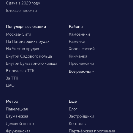
Сдача в 2029 году
Готовые проекты
Популярные локации
Районы
Москва-Сити
Хамовники
На Патриарших прудах
Раменки
На Чистых прудах
Хорошевский
Внутри Садового кольца
Якиманка
Внутри Бульварного кольца
Пресненский
В пределах ТТК
Все районы >
За ТТК
ЦАО
Метро
Ещё
Павелецкая
Блог
Бауманская
Застройщики
Деловой центр
Контакты
Фрунзенская
Партнёрская программа