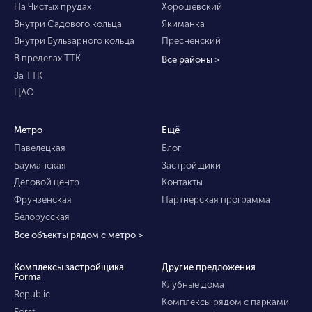
На Чистых прудах
Хорошевский
Внутри Садового кольца
Якиманка
Внутри Бульварного кольца
Пресненский
В пределах ТТК
Все районы >
За ТТК
ЦАО
Метро
Ещё
Павелецкая
Блог
Бауманская
Застройщики
Деловой центр
Контакты
Фрунзенская
Партнёрская программа
Белорусская
Все объекты рядом с метро >
Комплексы застройщика
Другие предложения
Forma
Клубные дома
Republic
Комплексы рядом с парками
Forst