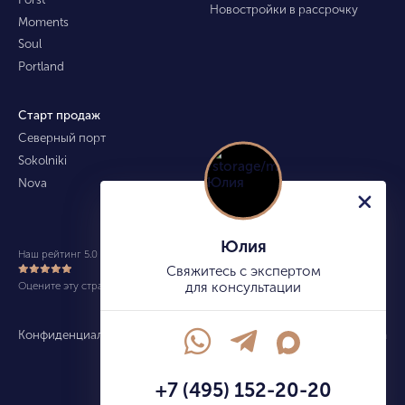
Новостройки в рассрочку
Moments
Soul
Portland
Старт продаж
Северный порт
Sokolniki
Nova
Юлия
Наш рейтинг 5.0 из 5 (490)
Свяжитесь с экспертом
Оцените эту страницу
для консультации
Конфиденциальность
Карта сайта
info@kupitekvartiru.com
+7 (495) 152-20-20