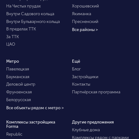
На Чистых прудах
Хорошевский
Внутри Садового кольца
Якиманка
Внутри Бульварного кольца
Пресненский
В пределах ТТК
Все районы >
За ТТК
ЦАО
Метро
Ещё
Павелецкая
Блог
Бауманская
Застройщики
Деловой центр
Контакты
Фрунзенская
Партнёрская программа
Белорусская
Все объекты рядом с метро >
Комплексы застройщика
Другие предложения
Forma
Клубные дома
Republic
Комплексы рядом с парками