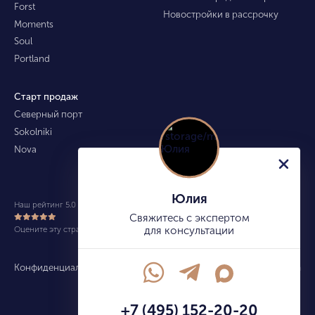
Forst
Новостройки в рассрочку
Moments
Soul
Portland
Старт продаж
Северный порт
Sokolniki
Nova
Юлия
Наш рейтинг 5.0 из 5 (490)
Свяжитесь с экспертом
Оцените эту страницу
для консультации
Конфиденциальность
Карта сайта
info@kupitekvartiru.com
+7 (495) 152-20-20