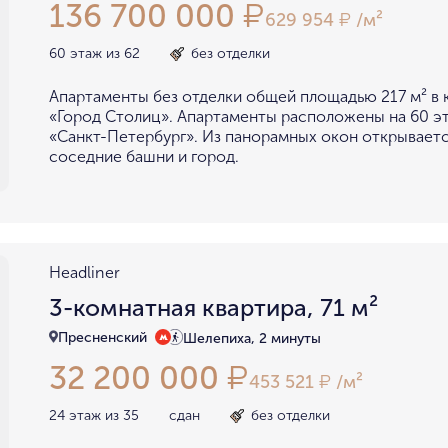
136 700 000
₽
629 954
/м²
₽
60 этаж из 62
без отделки
Апартаменты без отделки общей площадью 217 м² в
«Город Столиц». Апартаменты расположены на 60 э
«Санкт-Петербург». Из панорамных окон открываетс
соседние башни и город.
Headliner
3-комнатная квартира, 71 м²
Пресненский
Шелепиха, 2 минуты
32 200 000
₽
453 521
/м²
₽
24 этаж из 35
сдан
без отделки