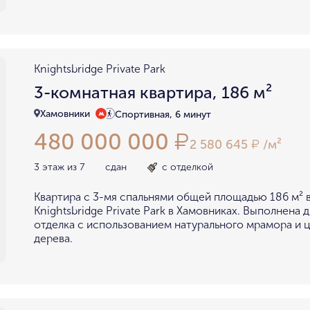
Knightsbridge Private Park
3-комнатная квартира, 186 м²
Хамовники
Спортивная, 6 минут
480 000 000
₽
2 580 645
/м²
₽
3 этаж из 7
сдан
с отделкой
Квартира с 3-мя спальнями общей площадью 186 м² 
Knightsbridge Private Park в Хамовниках. Выполнена 
отделка с использованием натурального мрамора и 
дерева.