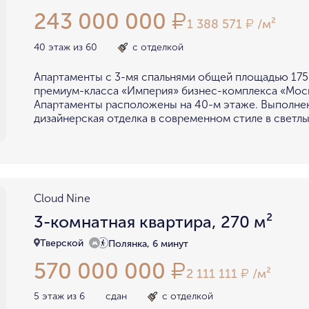
243 000 000
₽
1 388 571
/м²
₽
40 этаж из 60
с отделкой
Апартаменты с 3-мя спальнями общей площадью 175
премиум-класса «Империя» бизнес-комплекса «Мос
Апартаменты расположены на 40-м этаже. Выполне
дизайнерская отделка в современном стиле в светлы
Cloud Nine
3-комнатная квартира, 270 м²
Тверской
Полянка, 6 минут
570 000 000
₽
2 111 111
/м²
₽
5 этаж из 6
сдан
с отделкой