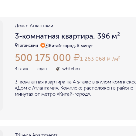
район не важен
в пределах ТТК
внутри Бульварного кольца
За ТТК
у Кремля
у воды
у парка
у МГУ
Дом с Атлантами
мин. цена
макс. цена
3-комнатная квартира, 396 м²
на Патриарших
на Чистых
до 15 миллионов
15-30 миллионов
Таганский
Китай-город, 5 минут
в Долине реки Сетунь
в Серебряном бору
500 175 000
₽
30-50 миллионов
50-70 миллионов
внутри Садового Кольца
1 263 068
/м²
₽
70-100 миллионов
от 100 миллионов
4 этаж
сдан
whitebox
3-комнатная квартира на 4 этаже в жилом комплекс
«Дом с Атлантами». Комплекс расположен в районе Т
минутах от метро «Китай-город».
Tribeca Apartments