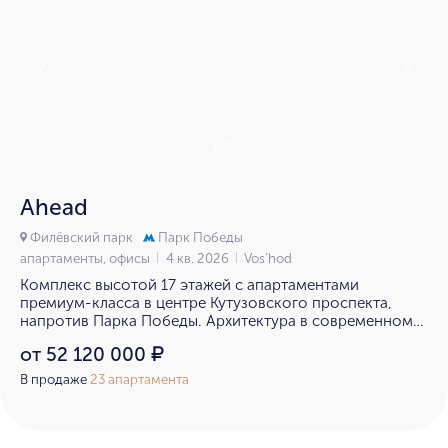
1/10
Ahead
Филёвский парк
Парк Победы
апартаменты, офисы
4 кв. 2026
Vos’hod
Комплекс высотой 17 этажей с апартаментами
премиум-класса в центре Кутузовского проспекта,
напротив Парка Победы. Архитектура в современном
стиле разработана ведущим архбюро «Цимайло,
от 52 120 000
₽
Ляшенко и партнеры».
В продаже
23 апартамента