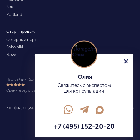
Soul
Portland
Старт продаж
Северный порт
Sokolniki
Nova
Юлия
Наш рейтинг 5.0 из 5 (490)
Свяжитесь с экспертом
Оцените эту страницу
для консультации
Конфиденциальность
Карта сайта
info@kupitekvartiru.com
+7 (495) 152-20-20