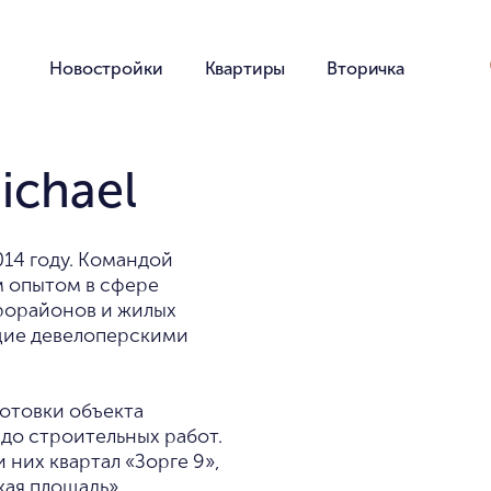
Новостройки
Квартиры
Вторичка
ichael
014 году. Командой
 опытом в сфере
рорайонов и жилых
щие девелоперскими
готовки объекта
до строительных работ.
 них квартал «Зорге 9»,
ая площадь».