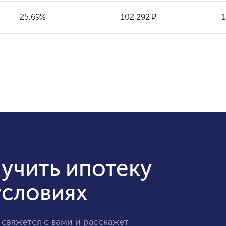
25.69%
102 292 ₽
1
учить ипотеку
условиях
 свяжется с вами и расскажет