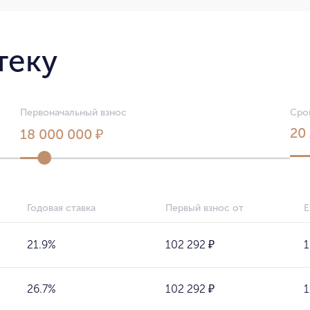
теку
Первоначальный взнос
Сро
20
18 000 000 ₽
Годовая ставка
Первый взнос от
Е
21.9%
102 292 ₽
1
26.7%
102 292 ₽
1