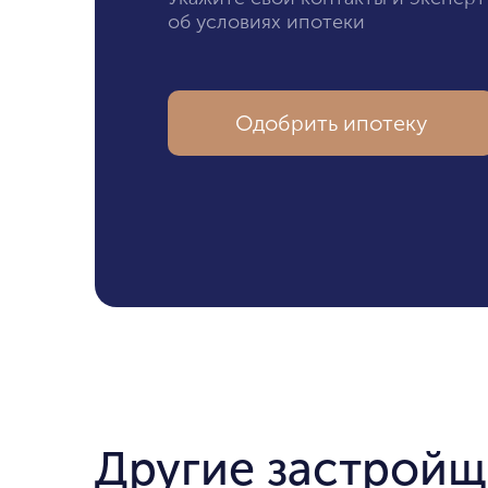
об условиях ипотеки
Одобрить ипотеку
Другие застрой