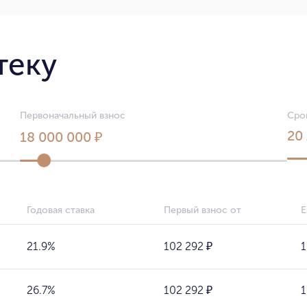
теку
Первоначальный взнос
Сро
20
18 000 000 ₽
Годовая ставка
Первый взнос от
Е
21.9%
102 292 ₽
1
26.7%
102 292 ₽
1