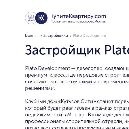
Главная
Застройщики
Plato Development
Застройщик Pla
Plato Development — девелопер, создающ
премиум-класса, где передовые строител
сочетаются с эстетичными и современн
решениями.
Клубный дом «Кутузов Сити» станет перв
который будет реализован в рамках страт
недвижимости в Москве. В команде деве
профессионалы строительной отрасли, чь
позволяют создавать продуманные и каче