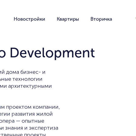
Новостройки
Квартиры
Вторичка
to Development
ий дома бизнес- и
ьные технологии
ыми архитектурными
ым проектом компании,
егии развития жилой
лопера — опытные
и знания и экспертиза
ственные проекты,