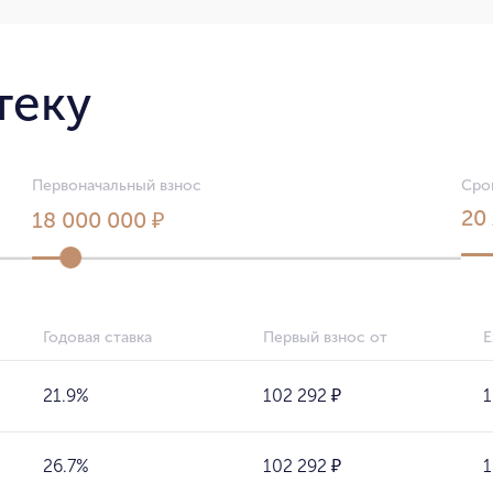
теку
Первоначальный взнос
Сро
20
18 000 000 ₽
Годовая ставка
Первый взнос от
Е
21.9%
102 292 ₽
1
26.7%
102 292 ₽
1