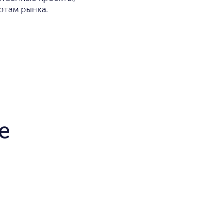
ртам рынка.
е