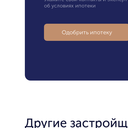
об условиях ипотеки
Одобрить ипотеку
Другие застрой