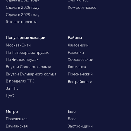
Сдача в 2027 году
Элит-класс
Сдача в 2028 году
Комфорт-класс
Сдача в 2029 году
Готовые проекты
Популярные локации
Районы
Москва-Сити
Хамовники
На Патриарших прудах
Раменки
На Чистых прудах
Хорошевский
Внутри Садового кольца
Якиманка
Внутри Бульварного кольца
Пресненский
В пределах ТТК
Все районы >
За ТТК
ЦАО
Метро
Ещё
Павелецкая
Блог
Бауманская
Застройщики