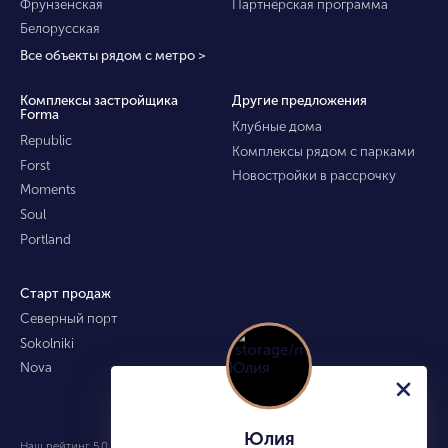
Фрунзенская
Партнёрская программа
Белорусская
Все объекты рядом с метро >
Комплексы застройщика
Другие предложения
Forma
Клубные дома
Republic
Комплексы рядом с парками
Forst
Новостройки в рассрочку
Moments
Soul
Portland
Старт продаж
Северный порт
Sokolniki
Nova
Юлия
Наш рейтинг 5.0 из 5 (490)