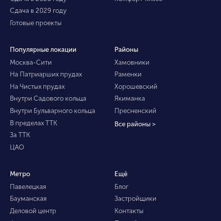
Сдача в 2029 году
Готовые проекты
Популярные локации
Районы
Москва-Сити
Хамовники
На Патриарших прудах
Раменки
На Чистых прудах
Хорошевский
Внутри Садового кольца
Якиманка
Внутри Бульварного кольца
Пресненский
В пределах ТТК
Все районы >
За ТТК
ЦАО
Метро
Ещё
Павелецкая
Блог
Бауманская
Застройщики
Деловой центр
Контакты