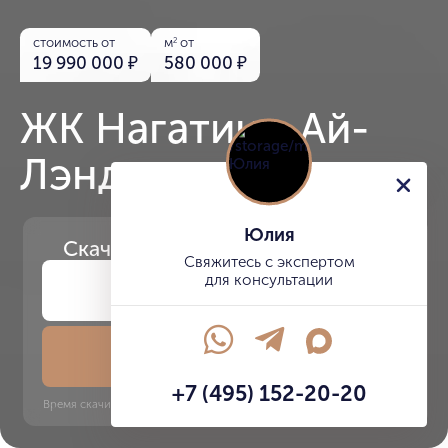
стоимость от
м
от
2
19 990 000
₽
580 000
₽
ЖК Нагатино Ай-
Лэнд
Юлия
Скачайте
презентацию проекта
Свяжитесь с экспертом
для консультации
Скачать презентацию
+7 (495) 152-20-20
Время скачивания: 6 секунд | PDF, 13 MB | Обновлён 3 июня 2022