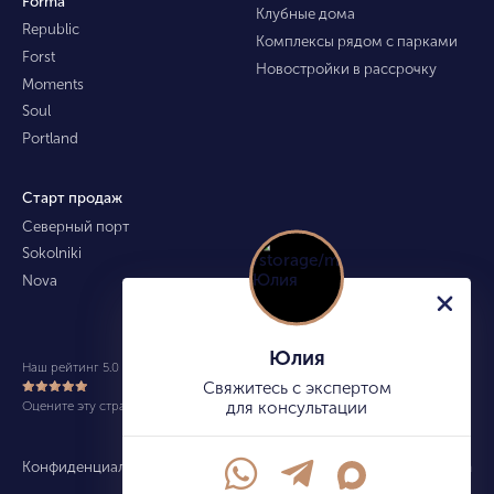
Forma
Клубные дома
Republic
Комплексы рядом с парками
Forst
Новостройки в рассрочку
Moments
Soul
Portland
Старт продаж
Северный порт
Sokolniki
Nova
Юлия
Наш рейтинг 5.0 из 5 (490)
Свяжитесь с экспертом
Оцените эту страницу
для консультации
Конфиденциальность
Карта сайта
info@kupitekvartiru.com