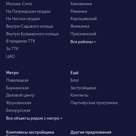
Москва-Сити
Хамовники
На Патриарших прудах
Раменки
На Чистых прудах
Хорошевский
Внутри Садового кольца
Якиманка
Внутри Бульварного кольца
Пресненский
В пределах ТТК
Все районы >
За ТТК
ЦАО
Метро
Ещё
Павелецкая
Блог
Бауманская
Застройщики
Деловой центр
Контакты
Фрунзенская
Партнёрская программа
Белорусская
Все объекты рядом с метро >
Комплексы застройщика
Другие предложения