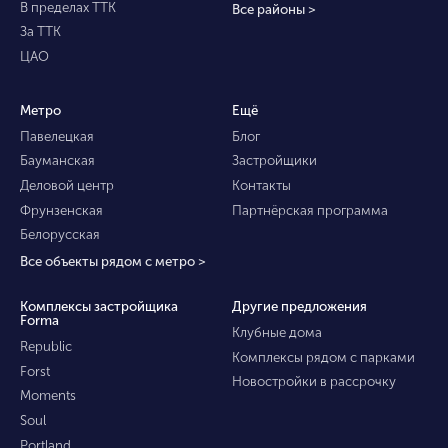
В пределах ТТК
Все районы >
За ТТК
ЦАО
Метро
Ещё
Павелецкая
Блог
Бауманская
Застройщики
Деловой центр
Контакты
Фрунзенская
Партнёрская программа
Белорусская
Все объекты рядом с метро >
Комплексы застройщика
Другие предложения
Forma
Клубные дома
Republic
Комплексы рядом с парками
Forst
Новостройки в рассрочку
Moments
Soul
Portland